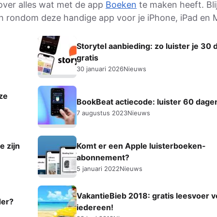
 over alles wat met de app
Boeken
te maken heeft. Bli
en rondom deze handige app voor je iPhone, iPad en 
Storytel aanbieding: zo luister je 30
gratis
30 januari 2026
Nieuws
ze
BookBeat actiecode: luister 60 dagen
7 augustus 2023
Nieuws
 zijn
Komt er een Apple luisterboeken-
abonnement?
5 januari 2022
Nieuws
VakantieBieb 2018: gratis leesvoer v
der?
iedereen!