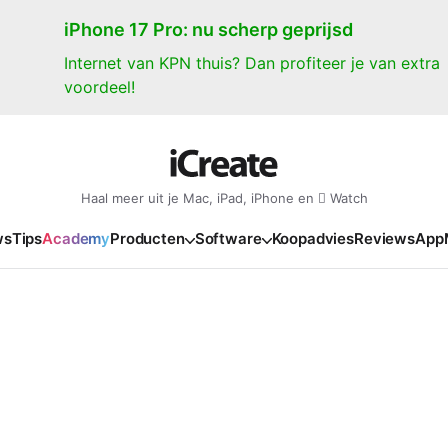
iPhone 17 Pro: nu scherp geprijsd
Internet van KPN thuis? Dan profiteer je van extra
voordeel!
Haal meer uit je Mac, iPad, iPhone en  Watch
ws
Tips
Academy
Producten
Software
Koopadvies
Reviews
App
iPad
iPadOS
o
en Gate
iPad Pro 2025
iPadOS 27
NIEUW
NIEUW
NIEUW
NIEUW
e
iPad Air 2026
iPadOS 26
NIEUW
 2026
oia
iPad Air 2025
iPadOS 18
NIEUW
o M5
oma
iPad mini 7
iPadOS 17
NIEUW
NIEUW
24
ura
iPad 2025
NIEUW