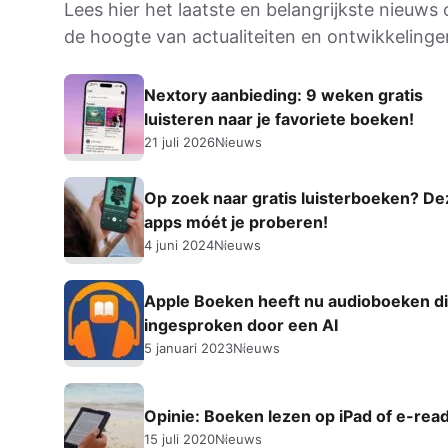
Lees hier het laatste en belangrijkste nieuws
AirPods Pro 2
de hoogte van actualiteiten en ontwikkeling
AirPods Max
AirPods Max 2
GERUCHTEN
Nextory aanbieding: 9 weken gratis
Alle AirPods
luisteren naar je favoriete boeken!
21 juli 2026
Nieuws
Op zoek naar gratis luisterboeken? De
apps móét je proberen!
4 juni 2024
Nieuws
Apple Boeken heeft nu audioboeken die
ingesproken door een AI
5 januari 2023
Nieuws
Opinie: Boeken lezen op iPad of e-rea
15 juli 2020
Nieuws