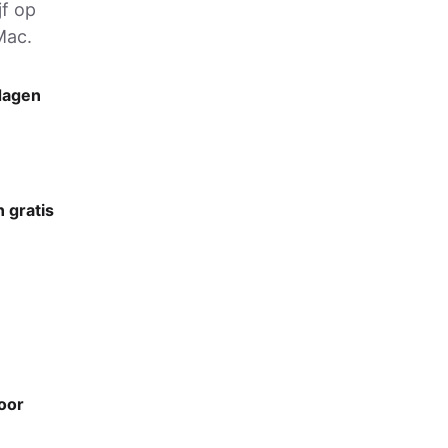
jf op
Mac.
 dagen
 gratis
oor