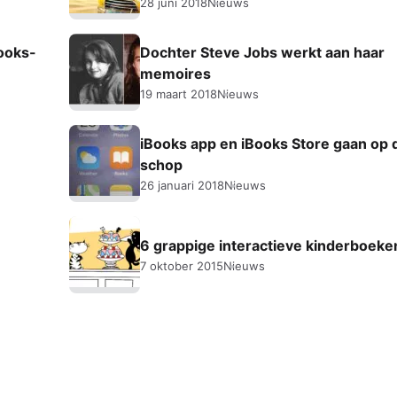
28 juni 2018
Nieuws
ooks-
Dochter Steve Jobs werkt aan haar
memoires
19 maart 2018
Nieuws
iBooks app en iBooks Store gaan op 
schop
26 januari 2018
Nieuws
6 grappige interactieve kinderboeke
7 oktober 2015
Nieuws