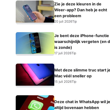
Zie je deze kleuren in de
Weer-app? Dan heb je echt
een probleem
20 juli 2026
Tip
Je bent deze iPhone-functie
waarschijnlijk vergeten (en d
is zonde)
17 juli 2026
Tip
Met deze slimme truc start j
Mac véél sneller op
15 juli 2026
Tip
Deze chat in WhatsApp wil j
altijd bovenaan hebben