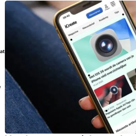
at
e
e