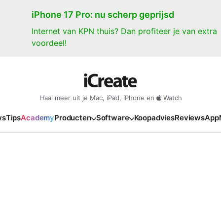
iPhone 17 Pro: nu scherp geprijsd
Internet van KPN thuis? Dan profiteer je van extra
voordeel!
Haal meer uit je Mac, iPad, iPhone en
Watch
ws
Tips
Academy
Producten
Software
Koopadvies
Reviews
App
iPad
iPadOS
o
en Gate
iPad Pro 2025
iPadOS 27
NIEUW
NIEUW
NIEUW
NIEUW
e
iPad Air 2026
iPadOS 26
NIEUW
 2026
oia
iPad Air 2025
iPadOS 18
NIEUW
o M5
oma
iPad mini 7
iPadOS 17
NIEUW
NIEUW
24
ura
iPad 2025
NIEUW