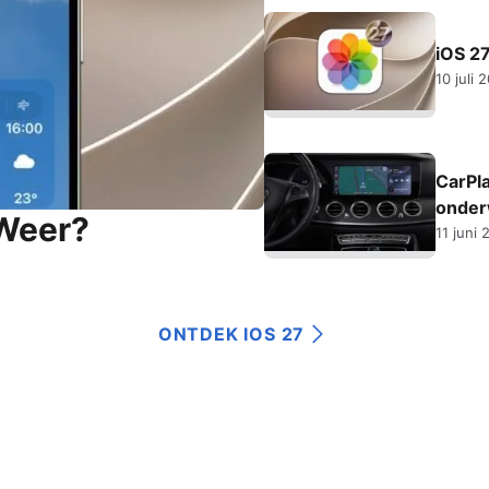
iOS 27
10 juli 
CarPla
onde
 Weer?
11 juni 
ONTDEK IOS 27