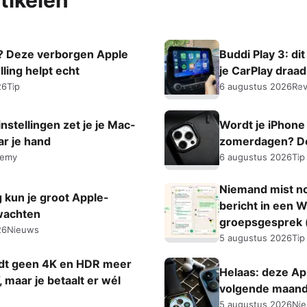
tikelen
at? Deze verborgen Apple
Buddi Play 3: di
ling helpt echt
je CarPlay draa
26
Tip
6 augustus 2026
Re
nstellingen zet je je Mac-
Wordt je iPhone
ar je hand
zomerdagen? Doe
demy
6 augustus 2026
Tip
Niemand mist no
 kun je groot Apple-
bericht in een 
wachten
groepsgesprek (
26
Nieuws
5 augustus 2026
Tip
dt geen 4K en HDR meer
Helaas: deze A
 maar je betaalt er wél
volgende maand
5 augustus 2026
Ni