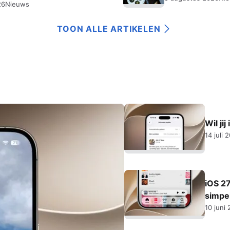
26
Nieuws
TOON ALLE ARTIKELEN
Wil ji
14 juli 
iOS 2
simpel
10 juni