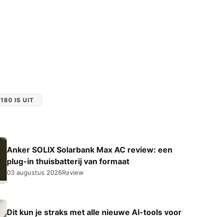
Apple Watch SE 2022
Apple Watch Ultra 2
Apple Watch Ultra
Alle Apple Watches
180 IS UIT
Anker SOLIX Solarbank Max AC review: een
plug-in thuisbatterij van formaat
03 augustus 2026
Review
Dit kun je straks met alle nieuwe AI-tools voor