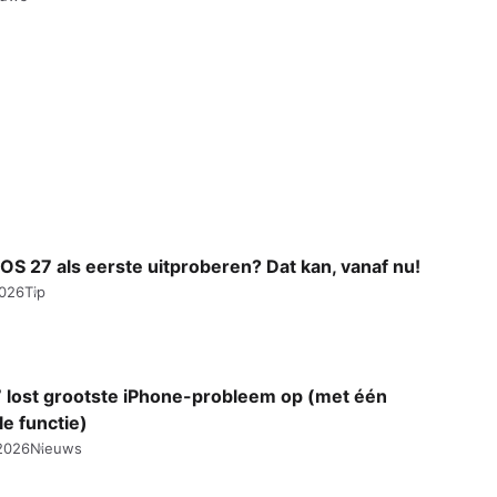
j iOS 27 als eerste uitproberen? Dat kan, vanaf nu!
2026
Tip
7 lost grootste iPhone-probleem op (met één
e functie)
 2026
Nieuws