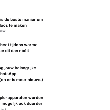
t is de beste manier om
dloos te maken
view
 heet tijdens warme
 dit dan nóóit
g jouw belangrijke
WhatsApp-
en er is meer nieuws)
pple-apparaten worden
 mogelijk ook duurder
euws