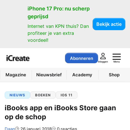
iPhone 17 Pro: nu scherp
geprijsd
Bekijk actie
Internet van KPN thuis? Dan
profiteer je van extra
voordeel!
Abonneren
Menu
Inloggen
Magazine
Nieuwsbrief
Academy
Shop
NIEUWS
BOEKEN
IOS 11
iBooks app en iBooks Store gaan
op de schop
Auteur:
Daan
26 januari 2018
0 reacties