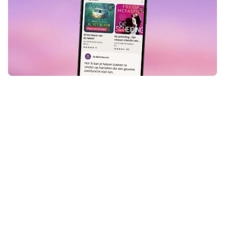
Zin in ontspanning tijdens zonnige
zomerdagen? Kruip in de schaduw,
zoek een plekje aan het water of
zet een luisterboek op tijdens een
wandeling. Op dit moment hebben
we een geweldige Nextory
aanbieding voor jou: 9 weken dagen