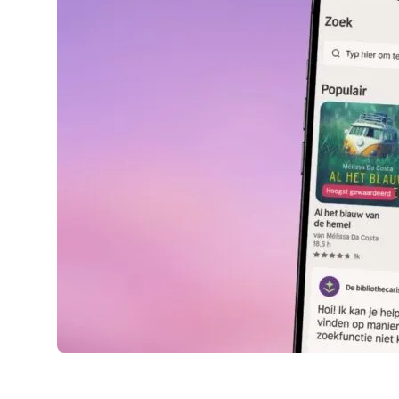
AirPods Pro 2
AirPods Max
AirPods Max 2
GERUCHTEN
Alle AirPods