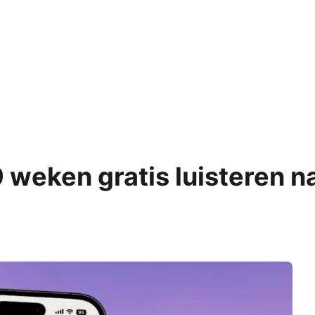
Alle iPads
ks
s
Functies
 Macs
AirPlay
AirDrop
Bedieningspaneel
Delen met gezin
Meldingen
 weken gratis luisteren n
Widgets
Alle functionaliteiten
le-producten
mma's
 Pro
NIEUW