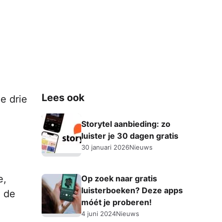
Lees ook
e drie
Storytel aanbieding: zo
luister je 30 dagen gratis
30 januari 2026
Nieuws
e,
Op zoek naar gratis
luisterboeken? Deze apps
n de
móét je proberen!
4 juni 2024
Nieuws