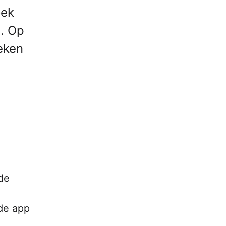
oek
g. Op
eken
ide
de app