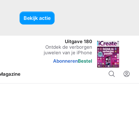
Bekijk actie
Uitgave 180
Ontdek de verborgen
juwelen van je iPhone
Abonneren
Bestel
Magazine
Apple Watch
watchOS
Apple Watch Series 11
watchOS 27
NIEUW
NIEUW
Apple Watch Ultra 3
watchOS 26
NIEUW
Apple Watch Series 10
watchOS 11
Apple Watch Series 9
watchOS 10
Apple Watch Series 8