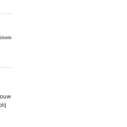
ubbele
 jouw
lij