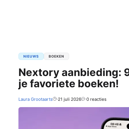
iPhone 17e
Mac Studio
NIEUW
iPhone 18
Diensten
Alle MacBoo
Programma’
GERUCHTEN
iPhone 18 Pro
Apple Intelligence
Alle overige
Bestanden
GERUCHTEN
NIEUW
iPhone Ultra
Apple Creator Studio
Camera
GERUCHTEN
iPhone 16e
Apple Music
Finder
iPhone 16
Apple Pay
Foto’s
NIEUWS
BOEKEN
iPhone 16 Plus
iCloud
Mail
Nextory aanbieding: 9
Alle iPhones
Alle diensten
Opdrachten
Pages
je favoriete boeken!
AirPods
Andere App
Alle progra
AirPods 4
AirTags
Auteur:
Laura
Grootaarts
21 juli 2026
0 reacties
AirPods 3
Apple Vision
AirPods Pro 3
Apple TV
NIEUW
AirPods Pro
HomePod