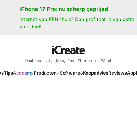
iPhone 17 Pro: nu scherp geprijsd
Internet van KPN thuis? Dan profiteer je van extra
voordeel!
Haal meer uit je Mac, iPad, iPhone en  Watch
ws
Tips
Academy
Producten
Software
Koopadvies
Reviews
App
iPad
iPadOS
o
en Gate
iPad Pro 2025
iPadOS 27
NIEUW
NIEUW
NIEUW
NIEUW
e
iPad Air 2026
iPadOS 26
NIEUW
 2026
oia
iPad Air 2025
iPadOS 18
NIEUW
o M5
oma
iPad mini 7
iPadOS 17
NIEUW
NIEUW
24
ura
iPad 2025
NIEUW