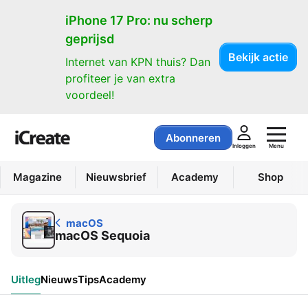
macOS
iPhone 17 Pro: nu scherp
geprijsd
Bekijk actie
Internet van KPN thuis? Dan
profiteer je van extra
voordeel!
Abonneren
Menu
Inloggen
Magazine
Nieuwsbrief
Academy
Shop
macOS
macOS Sequoia
Uitleg
Nieuws
Tips
Academy