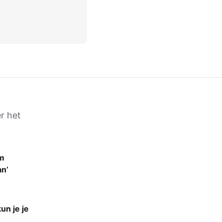
r het
em
an’
un je je