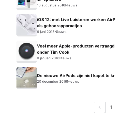
16 augustus 2018
Nieuws
iOS 12: met Live Luisteren werken Air
als gehoorapparaatjes
6 juni 2018
Nieuws
Veel meer Apple-producten vertraagd
onder Tim Cook
8 januari 2018
Nieuws
De nieuwe AirPods zijn niet kapot te kr
20 december 2016
Nieuws
1
Vorige