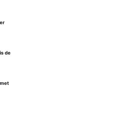
er
is de
 met