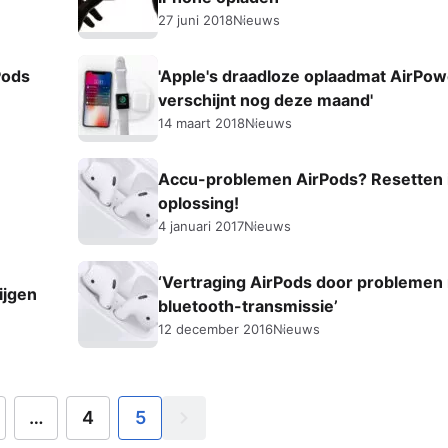
27 juni 2018
Nieuws
Pods
'Apple's draadloze oplaadmat AirPow
verschijnt nog deze maand'
14 maart 2018
Nieuws
Accu-problemen AirPods? Resetten 
oplossing!
4 januari 2017
Nieuws
‘Vertraging AirPods door problemen
ijgen
bluetooth-transmissie’
12 december 2016
Nieuws
…
4
5
Volgende