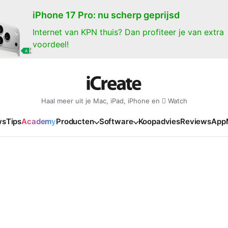
iPhone 17 Pro: nu scherp geprijsd
Internet van KPN thuis? Dan profiteer je van extra
voordeel!
Haal meer uit je Mac, iPad, iPhone en  Watch
ws
Tips
Academy
Producten
Software
Koopadvies
Reviews
App
iPad
iPadOS
o
en Gate
iPad Pro 2025
iPadOS 27
NIEUW
NIEUW
NIEUW
NIEUW
e
iPad Air 2026
iPadOS 26
NIEUW
 2026
oia
iPad Air 2025
iPadOS 18
NIEUW
o M5
oma
iPad mini 7
iPadOS 17
NIEUW
NIEUW
24
ura
iPad 2025
NIEUW