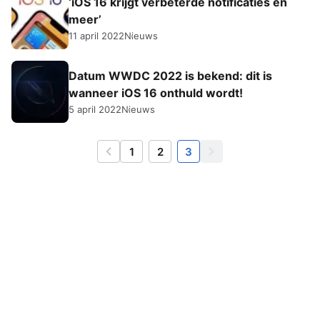
‘iOS 16 krijgt verbeterde notificaties en
meer’
11 april 2022
Nieuws
Datum WWDC 2022 is bekend: dit is
wanneer iOS 16 onthuld wordt!
5 april 2022
Nieuws
1
2
3
Vorige
Volgende