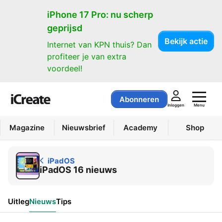
iPadOS
iPhone 17 Pro: nu scherp
geprijsd
Bekijk actie
Internet van KPN thuis? Dan
profiteer je van extra
voordeel!
Abonneren
Menu
Inloggen
Magazine
Nieuwsbrief
Academy
Shop
iPadOS
iPadOS 16 nieuws
Uitleg
Nieuws
Tips