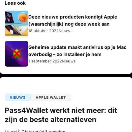
Lees ook
Deze nieuwe producten kondigt Apple
(waarschijnlijk) nog deze week aan
18 oktober 2022
Nieuws
Geheime update maakt antivirus op je Mac
overbodig – zo installeer je hem
1 september 2022
Nieuws
NIEUWS
APPLE WALLET
Pass4Wallet werkt niet meer: dit
zijn de beste alternatieven
Auteur:
Laura
Gisteren
1 reacties