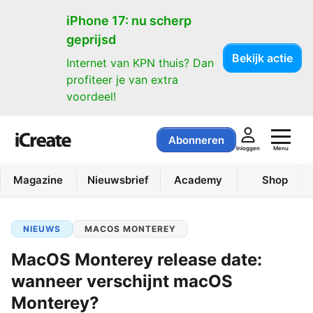
iPhone 17: nu scherp
geprijsd
Bekijk actie
Internet van KPN thuis? Dan
profiteer je van extra
voordeel!
Abonneren
Menu
Inloggen
Magazine
Nieuwsbrief
Academy
Shop
NIEUWS
MACOS MONTEREY
MacOS Monterey release date:
wanneer verschijnt macOS
Monterey?