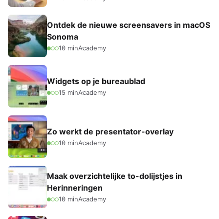
Ontdek de nieuwe screensavers in macOS
Sonoma
10 min
Academy
Widgets op je bureaublad
15 min
Academy
Zo werkt de presentator-overlay
10 min
Academy
Maak overzichtelijke to-dolijstjes in
Herinneringen
10 min
Academy