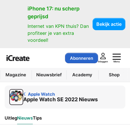
Apple Watch
iPhone 17: nu scherp
geprijsd
Bekijk actie
Internet van KPN thuis? Dan
profiteer je van extra
voordeel!
Abonneren
Menu
Inloggen
Magazine
Nieuwsbrief
Academy
Shop
Apple Watch
Apple Watch SE 2022 Nieuws
Uitleg
Nieuws
Tips