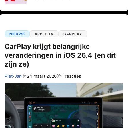
NIEUWS
APPLE TV
CARPLAY
CarPlay krijgt belangrijke
veranderingen in iOS 26.4 (en dit
zijn ze)
Auteur:
Piet-Jan
24 maart 2026
1 reacties