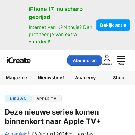
iPhone 17: nu scherp
geprijsd
Bekijk actie
Internet van KPN thuis? Dan
profiteer je van extra
voordeel!
Abonneren
Menu
Inloggen
Magazine
Nieuwsbrief
Academy
Shop
NIEUWS
APPLE TV
Deze nieuwe series komen
binnenkort naar Apple TV+
Auteur:
Annemiek
06 februari 2024
1 reacties