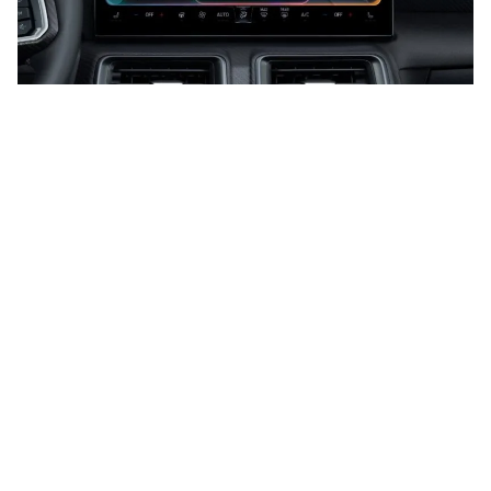
CarPlay krijgt een paar handige
features in
iOS 26.4
. En die maken
het autorijden weer een stukje
leuker.
Lees verder na de advertentie