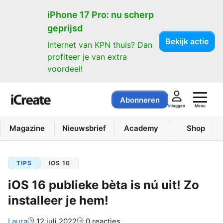
iPhone 17 Pro: nu scherp
geprijsd
Bekijk actie
Internet van KPN thuis? Dan
profiteer je van extra
voordeel!
Abonneren
Menu
Inloggen
Magazine
Nieuwsbrief
Academy
Shop
TIPS
IOS 16
iOS 16 publieke bèta is nú uit! Zo
installeer je hem!
Auteur:
Laura
12 juli 2022
0 reacties