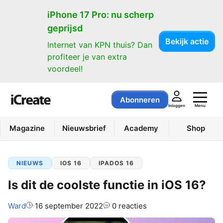
iPhone 17 Pro: nu scherp
geprijsd
Bekijk actie
Internet van KPN thuis? Dan
profiteer je van extra
voordeel!
Abonneren
Menu
Inloggen
Magazine
Nieuwsbrief
Academy
Shop
NIEUWS
IOS 16
IPADOS 16
Is dit de coolste functie in iOS 16?
Auteur:
Ward
16 september 2022
0 reacties