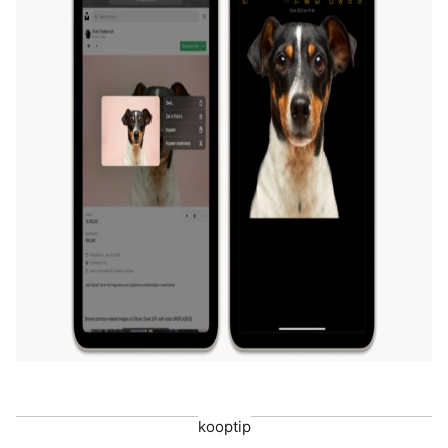
kooptip