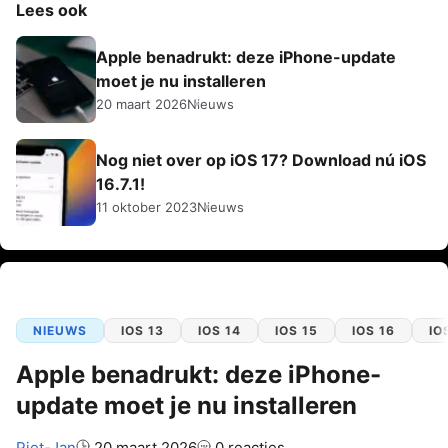
Lees ook
Apple benadrukt: deze iPhone-update
moet je nu installeren
20 maart 2026
Nieuws
Nog niet over op iOS 17? Download nú iOS
16.7.1!
11 oktober 2023
Nieuws
NIEUWS
IOS 13
IOS 14
IOS 15
IOS 16
IO
Apple benadrukt: deze iPhone-
update moet je nu installeren
Auteur:
Piet-Jan
20 maart 2026
0 reacties