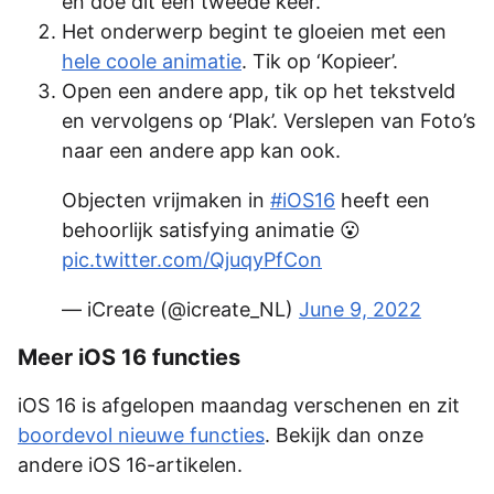
en doe dit een tweede keer.
Het onderwerp begint te gloeien met een
hele coole animatie
. Tik op ‘Kopieer’.
Open een andere app, tik op het tekstveld
en vervolgens op ‘Plak’. Verslepen van Foto’s
naar een andere app kan ook.
Objecten vrijmaken in
#iOS16
heeft een
behoorlijk satisfying animatie 😮
pic.twitter.com/QjuqyPfCon
— iCreate (@icreate_NL)
June 9, 2022
Meer iOS 16 functies
iOS 16 is afgelopen maandag verschenen en zit
boordevol nieuwe functies
. Bekijk dan onze
andere iOS 16-artikelen.