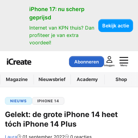
iPhone 17: nu scherp
geprijsd
Bekijk actie
Internet van KPN thuis? Dan
profiteer je van extra
voordeel!
Abonneren
Menu
Inloggen
Magazine
Nieuwsbrief
Academy
Shop
NIEUWS
IPHONE 14
Gelekt: de grote iPhone 14 heet
tóch iPhone 14 Plus
Auteur:
Laura
01 september 2022
0 reacties