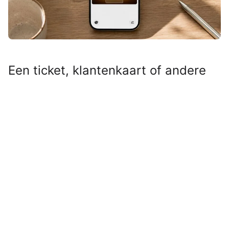
Een ticket, klantenkaart of andere
QR- of streepjescode die niet
geschikt was voor Apple Wallet?
Even door Pass4Wallet halen en hij
stond alsnog tussen je andere
passen. Maar nu Pass4Wallet niet
meer werkt, zul je op zoek moeten
naar een vervanger.