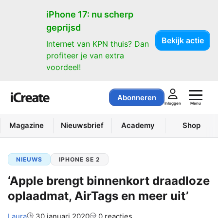
iPhone 17: nu scherp
geprijsd
Bekijk actie
Internet van KPN thuis? Dan
profiteer je van extra
voordeel!
Abonneren
Menu
Inloggen
Magazine
Nieuwsbrief
Academy
Shop
NIEUWS
IPHONE SE 2
‘Apple brengt binnenkort draadloze
oplaadmat, AirTags en meer uit’
Auteur:
Laura
30 januari 2020
0 reacties