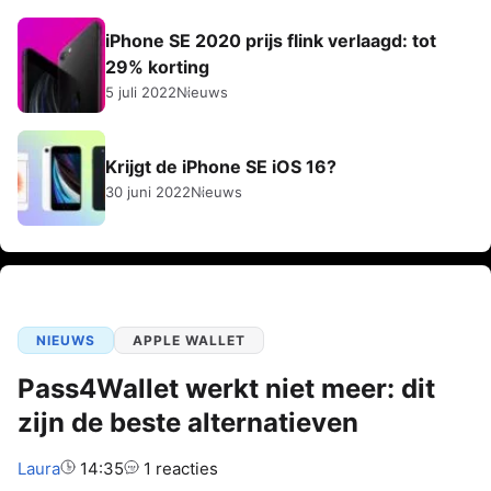
iPhone SE 2020 prijs flink verlaagd: tot
29% korting
5 juli 2022
Nieuws
Krijgt de iPhone SE iOS 16?
30 juni 2022
Nieuws
NIEUWS
APPLE WALLET
Pass4Wallet werkt niet meer: dit
zijn de beste alternatieven
Auteur:
Laura
14:35
1 reacties