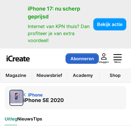
iPhone
iPhone 17: nu scherp
geprijsd
Bekijk actie
Internet van KPN thuis? Dan
profiteer je van extra
voordeel!
Abonneren
Menu
Inloggen
Magazine
Nieuwsbrief
Academy
Shop
iPhone
iPhone SE 2020
Uitleg
Nieuws
Tips