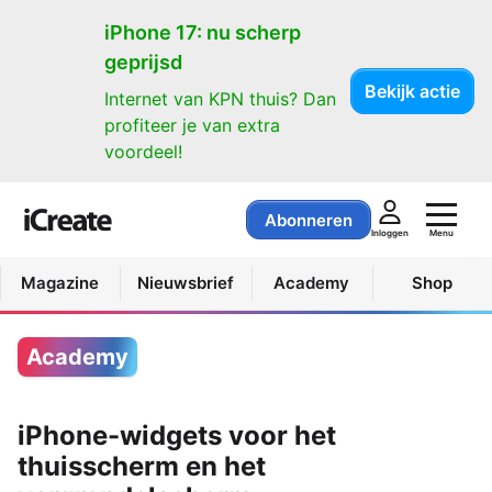
iPhone 17: nu scherp
geprijsd
Bekijk actie
Internet van KPN thuis? Dan
profiteer je van extra
voordeel!
Abonneren
Menu
Inloggen
Magazine
Nieuwsbrief
Academy
Shop
Academy
iPhone-widgets voor het
thuisscherm en het