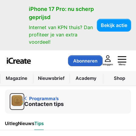
Programma’s
iPhone 17 Pro: nu scherp
geprijsd
Bekijk actie
Internet van KPN thuis? Dan
profiteer je van extra
voordeel!
Abonneren
Menu
Inloggen
Magazine
Nieuwsbrief
Academy
Shop
Programma’s
Contacten tips
Uitleg
Nieuws
Tips