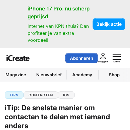
iPhone 17 Pro: nu scherp
geprijsd
Bekijk actie
Internet van KPN thuis? Dan
profiteer je van extra
voordeel!
Abonneren
Menu
Inloggen
Magazine
Nieuwsbrief
Academy
Shop
TIPS
CONTACTEN
IOS
iTip: De snelste manier om
contacten te delen met iemand
anders