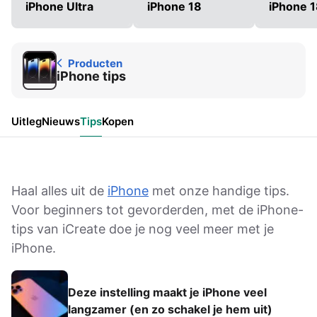
iPhone Ultra
iPhone 18
iPhone 1
Producten
iPhone tips
Uitleg
Nieuws
Tips
Kopen
Haal alles uit de
iPhone
met onze handige tips.
Voor beginners tot gevorderden, met de iPhone-
tips van iCreate doe je nog veel meer met je
iPhone.
Deze instelling maakt je iPhone veel
langzamer (en zo schakel je hem uit)