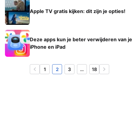
Apple TV gratis kijken: dit zijn je opties!
Deze apps kun je beter verwijderen van je
iPhone en iPad
1
2
3
…
18
Vorige
Volgende