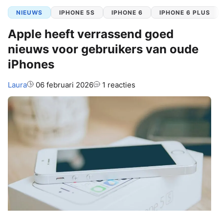
NIEUWS
IPHONE 5S
IPHONE 6
IPHONE 6 PLUS
Apple heeft verrassend goed
nieuws voor gebruikers van oude
iPhones
Auteur:
Laura
06 februari 2026
1 reacties