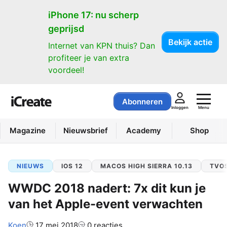
iPhone 17: nu scherp
geprijsd
Bekijk actie
Internet van KPN thuis? Dan
profiteer je van extra
voordeel!
Abonneren
Menu
Inloggen
Magazine
Nieuwsbrief
Academy
Shop
NIEUWS
IOS 12
MACOS HIGH SIERRA 10.13
TVOS
WWDC 2018 nadert: 7x dit kun je
van het Apple-event verwachten
Auteur:
Koen
17 mei 2018
0 reacties