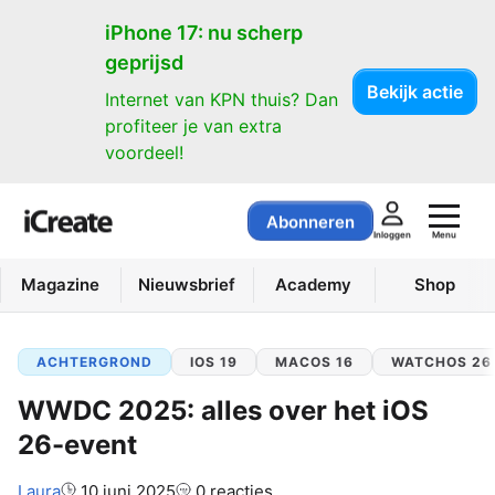
iPhone 17: nu scherp
geprijsd
Bekijk actie
Internet van KPN thuis? Dan
profiteer je van extra
voordeel!
Abonneren
Menu
Inloggen
Magazine
Nieuwsbrief
Academy
Shop
ACHTERGROND
IOS 19
MACOS 16
WATCHOS 26
WWDC 2025: alles over het iOS
26-event
Auteur:
Laura
10 juni 2025
0 reacties