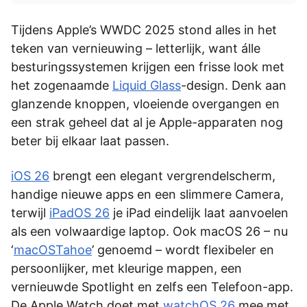
Tijdens Apple’s WWDC 2025 stond alles in het
teken van vernieuwing – letterlijk, want álle
besturingssystemen krijgen een frisse look met
het zogenaamde
Liquid Glass
-design. Denk aan
glanzende knoppen, vloeiende overgangen en
een strak geheel dat al je Apple-apparaten nog
beter bij elkaar laat passen.
iOS 26
brengt een elegant vergrendelscherm,
handige nieuwe apps en een slimmere Camera,
terwijl
iPadOS 26
je iPad eindelijk laat aanvoelen
als een volwaardige laptop. Ook macOS 26 – nu
‘
macOSTahoe
’ genoemd – wordt flexibeler en
persoonlijker, met kleurige mappen, een
vernieuwde Spotlight en zelfs een Telefoon-app.
De Apple Watch doet met
watchOS 26
mee met