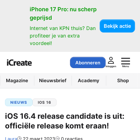
iPhone 17 Pro: nu scherp
geprijsd
Bekijk actie
Internet van KPN thuis? Dan
profiteer je van extra
voordeel!
Abonneren
Menu
Inloggen
Magazine
Nieuwsbrief
Academy
Shop
NIEUWS
IOS 16
iOS 16.4 release candidate is uit:
officiële release komt eraan!
Auteur:
Laura
22 maart 2023
0 reacties