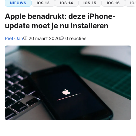
NIEUWS
IOS 13
IOS 14
IOS 15
IOS 16
IO
Apple benadrukt: deze iPhone-
update moet je nu installeren
Auteur:
Piet-Jan
20 maart 2026
0 reacties