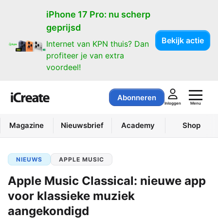
iPhone 17 Pro: nu scherp
geprijsd
Bekijk actie
Internet van KPN thuis? Dan
profiteer je van extra
voordeel!
Abonneren
Menu
Inloggen
Magazine
Nieuwsbrief
Academy
Shop
NIEUWS
APPLE MUSIC
Apple Music Classical: nieuwe app
voor klassieke muziek
aangekondigd