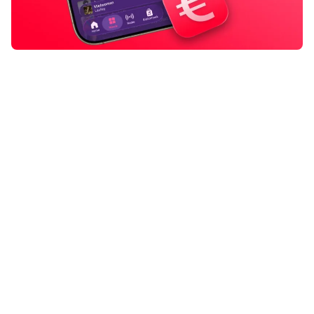
De prijs van Apple Music stijgt per
direct in Nederland en België – maar
er is een trucje waarmee je tóch
minder betaalt!
Lees verder na de advertentie