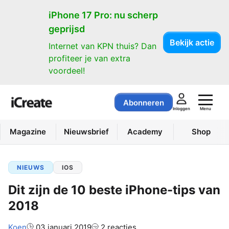
iPhone 17 Pro: nu scherp
geprijsd
Bekijk actie
Internet van KPN thuis? Dan
profiteer je van extra
voordeel!
Abonneren
Menu
Inloggen
Magazine
Nieuwsbrief
Academy
Shop
NIEUWS
IOS
Dit zijn de 10 beste iPhone-tips van
2018
Auteur:
Koen
03 januari 2019
2 reacties