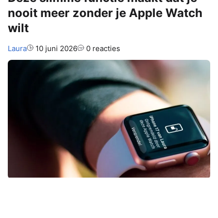
nooit meer zonder je Apple Watch
wilt
Auteur:
Laura
10 juni 2026
0 reacties
Heb je een Apple Watch, dan kun je