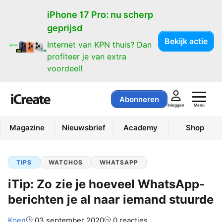
iPhone 17 Pro: nu scherp
geprijsd
Bekijk actie
Internet van KPN thuis? Dan
profiteer je van extra
voordeel!
Abonneren
Menu
Inloggen
Magazine
Nieuwsbrief
Academy
Shop
TIPS
WATCHOS
WHATSAPP
iTip: Zo zie je hoeveel WhatsApp-
berichten je al naar iemand stuurde
Auteur:
Koen
03 september 2020
0 reacties