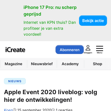
iPhone 17 Pro: nu scherp
geprijsd
Bekijk actie
Internet van KPN thuis? Dan
profiteer je van extra
voordeel!
Abonneren
Menu
Inloggen
Magazine
Nieuwsbrief
Academy
Shop
NIEUWS
Apple Event 2020 liveblog: volg
hier de ontwikkelingen!
Auteur:
Koen
15 september 2020
1 reacties