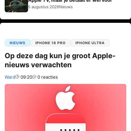
5 augustus 2026
Nieuws
NIEUWS
IPHONE 18 PRO
IPHONE ULTRA
Op deze dag kun je groot Apple-
nieuws verwachten
Auteur:
Ward
09:20
0 reacties