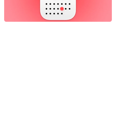
Er komt deze maand belangrijk
Apple-nieuws aan! Op deze datum
moet je klaarzitten voor een grote
aankondiging – en die draait
helemaal om de iPhone.
Lees verder na de advertentie