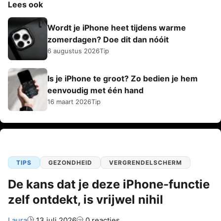
Lees ook
Wordt je iPhone heet tijdens warme
zomerdagen? Doe dit dan nóóit
6 augustus 2026
Tip
Is je iPhone te groot? Zo bedien je hem
eenvoudig met één hand
16 maart 2026
Tip
TIPS
GEZONDHEID
VERGRENDELSCHERM
De kans dat je deze iPhone-functie
zelf ontdekt, is vrijwel nihil
Auteur:
Laura
13 juli 2026
0 reacties