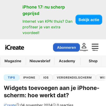
iPhone 17: nu scherp
geprijsd
Bekijk actie
Internet van KPN thuis? Dan
profiteer je van extra
voordeel!
Abonneren
Menu
Inloggen
Magazine
Nieuwsbrief
Academy
Shop
TIPS
IPHONE
IOS
VERGRENDELSCHERM
WI
Widgets toevoegen aan je iPhone-
scherm: hoe werkt dat?
Auteur:
iCreate
04 november 2024
0 reacties