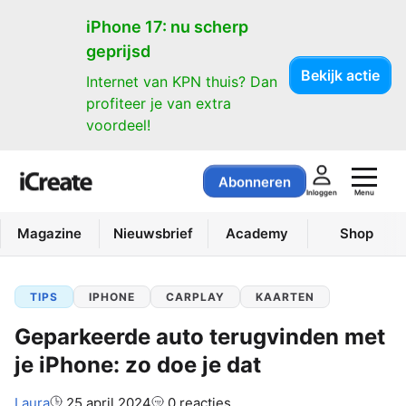
iPhone 17: nu scherp
geprijsd
Bekijk actie
Internet van KPN thuis? Dan
profiteer je van extra
voordeel!
Abonneren
Menu
Inloggen
Magazine
Nieuwsbrief
Academy
Shop
TIPS
IPHONE
CARPLAY
KAARTEN
Geparkeerde auto terugvinden met
je iPhone: zo doe je dat
Auteur:
Laura
25 april 2024
0 reacties