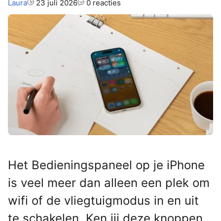
Auteur:
Laura
23 juli 2026
0 reacties
Het Bedieningspaneel op je iPhone
is veel meer dan alleen een plek om
wifi of de vliegtuigmodus in en uit
te schakelen. Ken jij deze knoppen