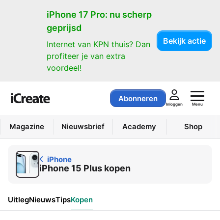
iPhone
iPhone 17 Pro: nu scherp
geprijsd
Bekijk actie
Internet van KPN thuis? Dan
profiteer je van extra
voordeel!
Abonneren
Menu
Inloggen
Magazine
Nieuwsbrief
Academy
Shop
iPhone
iPhone 15 Plus kopen
Uitleg
Nieuws
Tips
Kopen