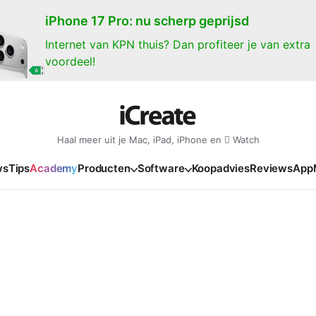
iPhone 17 Pro: nu scherp geprijsd
Internet van KPN thuis? Dan profiteer je van extra
voordeel!
Haal meer uit je Mac, iPad, iPhone en  Watch
ws
Tips
Academy
Producten
Software
Koopadvies
Reviews
App
iPad
iPadOS
o
en Gate
iPad Pro 2025
iPadOS 27
NIEUW
NIEUW
NIEUW
NIEUW
e
iPad Air 2026
iPadOS 26
NIEUW
 2026
oia
iPad Air 2025
iPadOS 18
NIEUW
o M5
oma
iPad mini 7
iPadOS 17
NIEUW
NIEUW
24
ura
iPad 2025
NIEUW