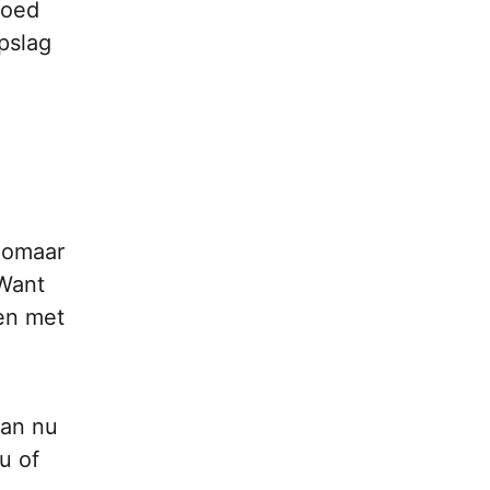
oed
pslag
 Zomaar
 Want
den met
dan nu
u of