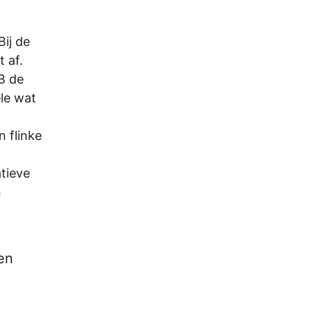
Bij de
 af.
GB de
ele wat
n flinke
atieve
n
en