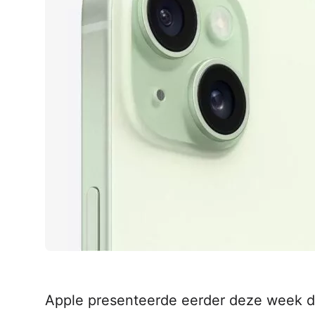
AirPods Pro 2
AirPods Max
AirPods Max 2
GERUCHTEN
Alle AirPods
Apple presenteerde eerder deze week d