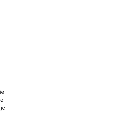
ie
ie
 je