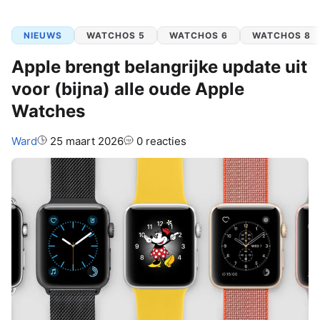
NIEUWS
WATCHOS 5
WATCHOS 6
WATCHOS 8
Apple brengt belangrijke update uit
voor (bijna) alle oude Apple
Watches
Auteur:
Ward
25 maart 2026
0 reacties