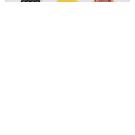
Apple heeft dinsdagavond een
belangrijke update uitgebracht voor
bijna álle oude Apple Watch-
modellen. Hierom moet je updaten!
Lees verder na de advertentie