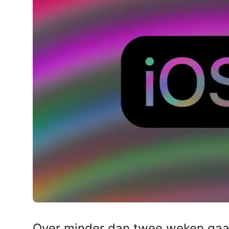
AirPods Pro 2
AirPods Max
AirPods Max 2
GERUCHTEN
Alle AirPods
Over minder dan twee weken gaa