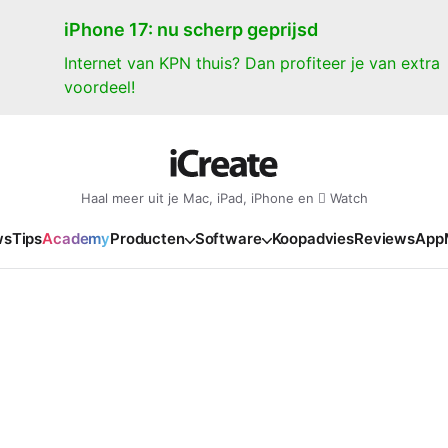
iPhone 17: nu scherp geprijsd
Internet van KPN thuis? Dan profiteer je van extra
voordeel!
Haal meer uit je Mac, iPad, iPhone en  Watch
ws
Tips
Academy
Producten
Software
Koopadvies
Reviews
App
iPad
iPadOS
o
en Gate
iPad Pro 2025
iPadOS 27
NIEUW
NIEUW
NIEUW
NIEUW
e
iPad Air 2026
iPadOS 26
NIEUW
 2026
oia
iPad Air 2025
iPadOS 18
NIEUW
o M5
oma
iPad mini 7
iPadOS 17
NIEUW
NIEUW
24
ura
iPad 2025
NIEUW