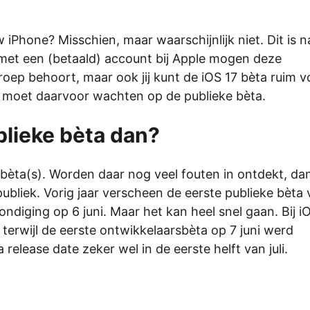
Phone? Misschien, maar waarschijnlijk niet. Dit is n
met een (betaald) account bij Apple mogen deze
groep behoort, maar ook jij kunt de iOS 17 bèta ruim v
Je moet daarvoor wachten op de publieke bèta.
blieke bèta dan?
sbèta(s). Worden daar nog veel fouten in ontdekt, da
publiek. Vorig jaar verscheen de eerste publieke bèta
ndiging op 6 juni. Maar het kan heel snel gaan. Bij i
 terwijl de eerste ontwikkelaarsbèta op 7 juni werd
elease date zeker wel in de eerste helft van juli.