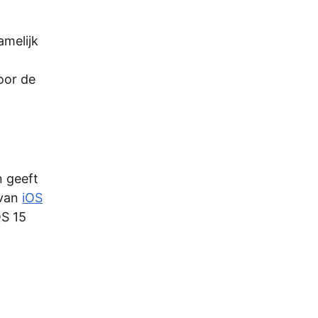
amelijk
oor de
n geeft
 van
iOS
OS 15