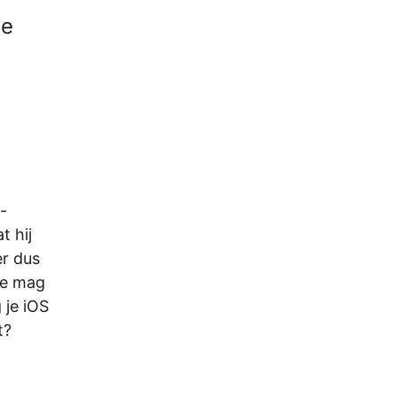
te
-
t hij
er dus
one mag
 je iOS
t?