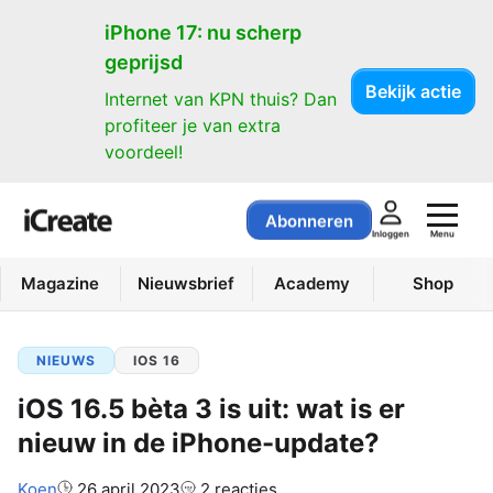
iPhone 17: nu scherp
geprijsd
Bekijk actie
Internet van KPN thuis? Dan
profiteer je van extra
voordeel!
Abonneren
Menu
Inloggen
Magazine
Nieuwsbrief
Academy
Shop
NIEUWS
IOS 16
iOS 16.5 bèta 3 is uit: wat is er
nieuw in de iPhone-update?
Auteur:
Koen
26 april 2023
2 reacties