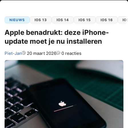
NIEUWS
IOS 13
IOS 14
IOS 15
IOS 16
IO
Apple benadrukt: deze iPhone-
update moet je nu installeren
Auteur:
Piet-Jan
20 maart 2026
0 reacties