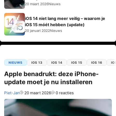
20 maart 2026
Nieuws
iOS 14 niet lang meer veilig – waarom je
iOS 15 móét hebben (update)
20 januari 2022
Nieuws
NIEUWS
IOS 13
IOS 14
IOS 15
IOS 16
IO
Apple benadrukt: deze iPhone-
update moet je nu installeren
Auteur:
Piet-Jan
20 maart 2026
0 reacties