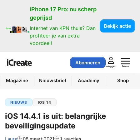
iPhone 17 Pro: nu scherp
geprijsd
Bekijk actie
Internet van KPN thuis? Dan
profiteer je van extra
voordeel!
Abonneren
Menu
Inloggen
Magazine
Nieuwsbrief
Academy
Shop
NIEUWS
IOS 14
iOS 14.4.1 is uit: belangrijke
beveiligingsupdate
Auteur:
Laura
08 maart 2021
1 reacties