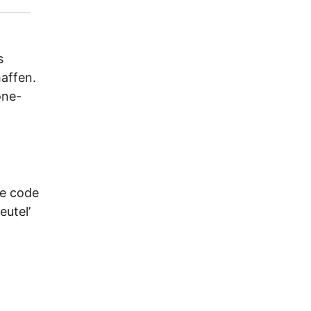
s
affen.
one-
de code
eutel’