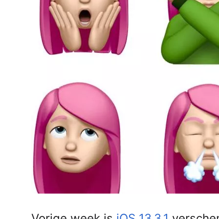
AirPods Pro 2
AirPods Max
AirPods Max 2
GERUCHTEN
Alle AirPods
Vorige week is
iOS 13.3.1
verschen