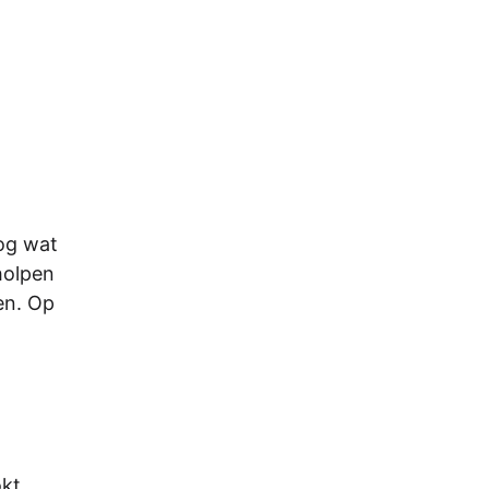
nog wat
holpen
en. Op
okt