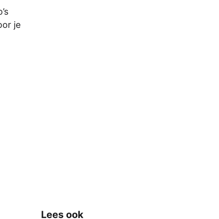
’s
or je
Lees ook