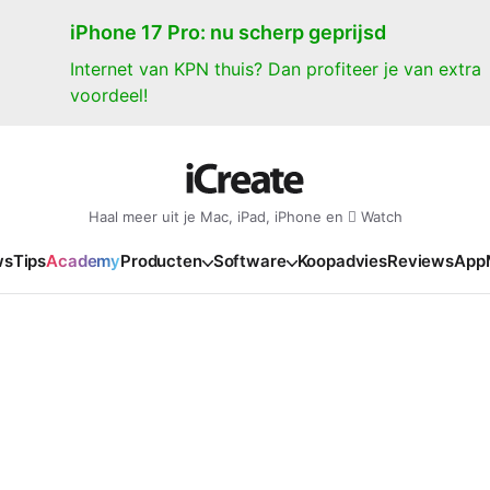
iPhone 17 Pro: nu scherp geprijsd
Internet van KPN thuis? Dan profiteer je van extra
voordeel!
Haal meer uit je Mac, iPad, iPhone en  Watch
ws
Tips
Academy
Producten
Software
Koopadvies
Reviews
App
iPad
iPadOS
o
en Gate
iPad Pro 2025
iPadOS 27
NIEUW
NIEUW
NIEUW
NIEUW
e
iPad Air 2026
iPadOS 26
NIEUW
 2026
oia
iPad Air 2025
iPadOS 18
NIEUW
o M5
oma
iPad mini 7
iPadOS 17
NIEUW
NIEUW
24
ura
iPad 2025
NIEUW