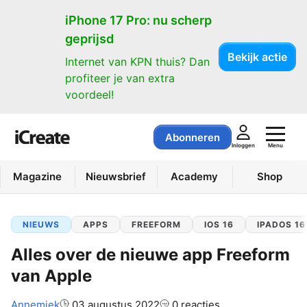
iPhone 17 Pro: nu scherp
geprijsd
Bekijk actie
Internet van KPN thuis? Dan
profiteer je van extra
voordeel!
Abonneren
Menu
Inloggen
Magazine
Nieuwsbrief
Academy
Shop
NIEUWS
APPS
FREEFORM
IOS 16
IPADOS 16
Alles over de nieuwe app Freeform
van Apple
Auteur:
Annemiek
03 augustus 2022
0 reacties