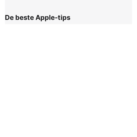
De beste Apple-tips
Ontvang elke week de handigste tips voor je iPhone,
Mac en al je andere Apple-producten, aanbiedingen en
het belangrijkste nieuws.
E-mailadres
Ontvang wekelijks het opvallendste Apple-nieuws,
aanbiedingen en de handigste tips voor je iPhone, iPad en
Mac!