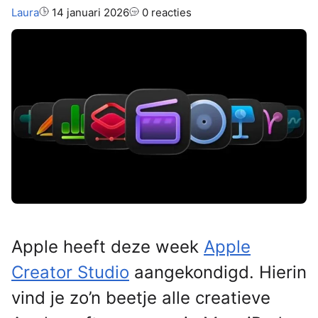
Auteur:
Laura
14 januari 2026
0 reacties
Apple heeft deze week
Apple
Creator Studio
aangekondigd. Hierin
vind je zo’n beetje alle creatieve