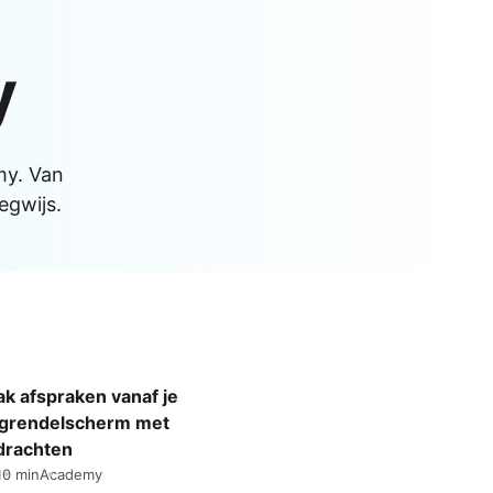
Apple Watch SE 2022
Apple Watch Ultra 2
y
Apple Watch Ultra
Alle Apple Watches
my. Van
egwijs.
k afspraken vanaf je
grendelscherm met
drachten
10 min
Academy