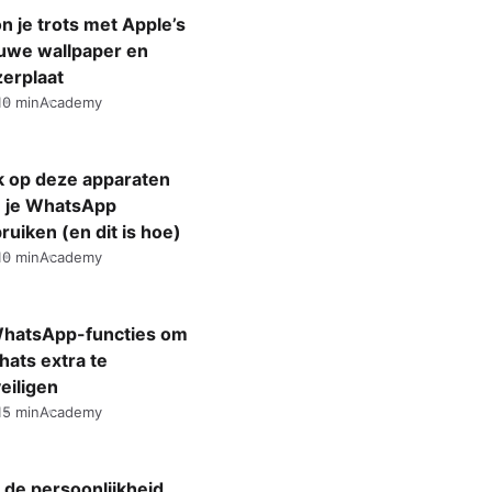
n je trots met Apple’s
uwe wallpaper en
zerplaat
10 min
Academy
 op deze apparaten
 je WhatsApp
ruiken (en dit is hoe)
10 min
Academy
hatsApp-functies om
chats extra te
eiligen
15 min
Academy
 de persoonlijkheid