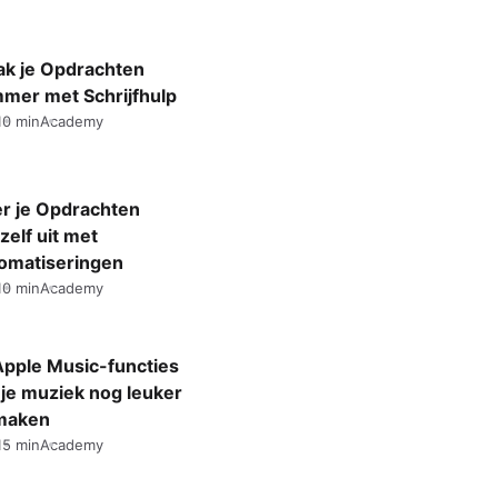
k je Opdrachten
mmer met Schrijfhulp
10 min
Academy
r je Opdrachten
zelf uit met
omatiseringen
10 min
Academy
Apple Music-functies
je muziek nog leuker
maken
15 min
Academy