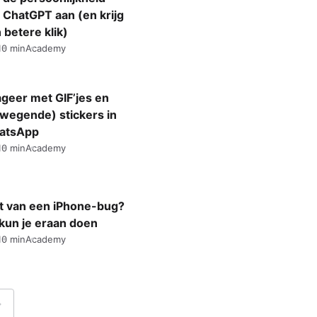
 ChatGPT aan (en krijg
 betere klik)
10 min
Academy
geer met GIF’jes en
wegende) stickers in
atsApp
10 min
Academy
t van een iPhone-bug?
 kun je eraan doen
10 min
Academy
Volgende