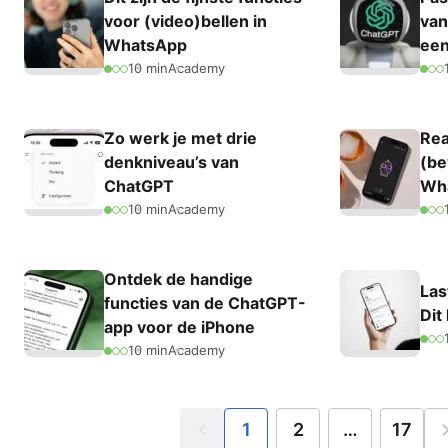
voor (video)bellen in
van
WhatsApp
een
10 min
Academy
Zo werk je met drie
Rea
denkniveau’s van
(be
ChatGPT
Wh
10 min
Academy
Ontdek de handige
Las
functies van de ChatGPT-
Dit
app voor de iPhone
10 min
Academy
1
2
…
17
Vorige