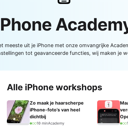
Alle iPads
ks
s
Functies
iPhone Academ
 Macs
AirPlay
AirDrop
Bedieningspaneel
et meeste uit je iPhone met onze omvangrijke Acade
Delen met gezin
nstellingen tot geavanceerde functies, wij maken je w
Meldingen
Widgets
Alle functionaliteiten
Alle iPhone workshops
le-producten
mma's
Zo maak je haarscherpe
Maa
 Pro
NIEUW
iPhone-foto’s van heel
ver
dichtbij
Op
10 min
Academy