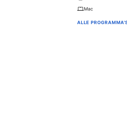
AirPods Pro 2
Mac
AirPods Max
ALLE PROGRAMMA'
AirPods Max 2
GERUCHTEN
Alle AirPods