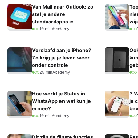
Van Mail naar Outlook: zo
Too
stel je andere
nie
standaardapps in
wij
10 min
Academy
Verslaafd aan je iPhone?
Ook
Zo krijg je je leven weer
kun
onder controle
geb
25 min
Academy
Hoe werkt je Status in
3 W
WhatsApp en wat kun je
je 
ermee?
bev
10 min
Academy
Dit zijn de fijnste functies
Pas