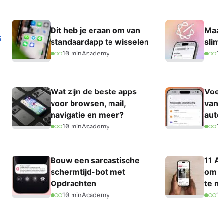
Dit heb je eraan om van
Maa
S
standaardapp te wisselen
sli
10 min
Academy
Wat zijn de beste apps
Voe
voor browsen, mail,
van
navigatie en meer?
aut
10 min
Academy
Bouw een sarcastische
11 
schermtijd-bot met
om 
Opdrachten
te 
10 min
Academy