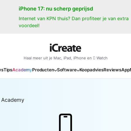
iPhone 17: nu scherp geprijsd
Internet van KPN thuis? Dan profiteer je van extra
voordeel!
Haal meer uit je Mac, iPad, iPhone en  Watch
ws
Tips
Academy
Producten
Software
Koopadvies
Reviews
App
iPad
iPadOS
o
en Gate
iPad Pro 2025
iPadOS 27
NIEUW
NIEUW
NIEUW
NIEUW
e
e Academy
iPad Air 2026
iPadOS 26
NIEUW
 2026
oia
iPad Air 2025
iPadOS 18
NIEUW
o M5
oma
iPad mini 7
iPadOS 17
NIEUW
NIEUW
24
ura
iPad 2025
NIEUW