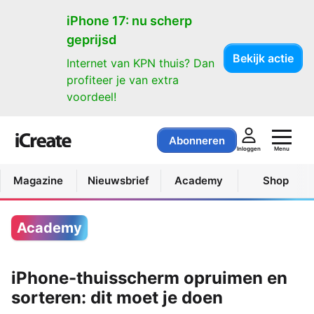
iPhone 17: nu scherp
geprijsd
Bekijk actie
Internet van KPN thuis? Dan
profiteer je van extra
voordeel!
Abonneren
Menu
Inloggen
Magazine
Nieuwsbrief
Academy
Shop
Academy
iPhone-thuisscherm opruimen en
sorteren: dit moet je doen