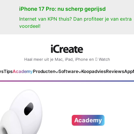
iPhone 17 Pro: nu scherp geprijsd
Internet van KPN thuis? Dan profiteer je van extra
voordeel!
Haal meer uit je Mac, iPad, iPhone en  Watch
ws
Tips
Academy
Producten
Software
Koopadvies
Reviews
App
iPad
iPadOS
o
en Gate
iPad Pro 2025
iPadOS 27
NIEUW
NIEUW
NIEUW
NIEUW
e
iPad Air 2026
iPadOS 26
NIEUW
 2026
oia
iPad Air 2025
iPadOS 18
NIEUW
Academy
o M5
oma
iPad mini 7
iPadOS 17
NIEUW
NIEUW
24
ura
iPad 2025
NIEUW