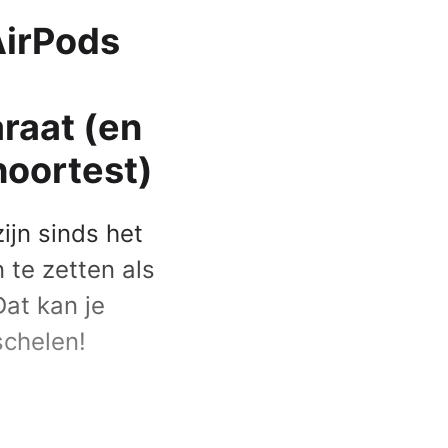
Apple Watch SE 2022
AirPods
Apple Watch Ultra 2
Apple Watch Ultra
raat (en
Alle Apple Watches
hoortest)
ijn sinds het
 te zetten als
at kan je
schelen!