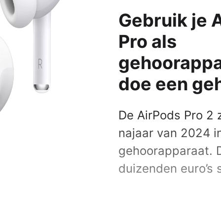
Alle iPads
Gebruik je 
ks
s
Functies
Pro als
 Macs
AirPlay
gehoorappa
AirDrop
Bedieningspaneel
doe een ge
Delen met gezin
Meldingen
De AirPods Pro 2 z
Widgets
najaar van 2024 in
Alle functionaliteiten
gehoorapparaat. D
le-producten
mma's
duizenden euro’s 
 Pro
NIEUW