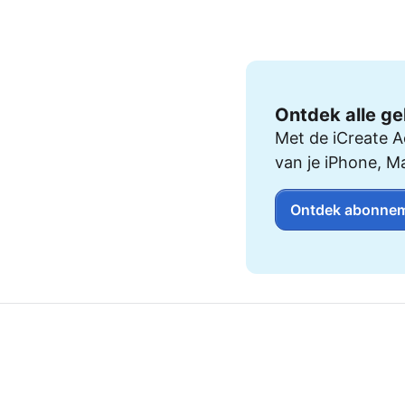
AirPods Pro 2
AirPods Max
AirPods Max 2
GERUCHTEN
Alle AirPods
Ontdek alle ge
Met de iCreate A
van je iPhone, M
Ontdek abonnem