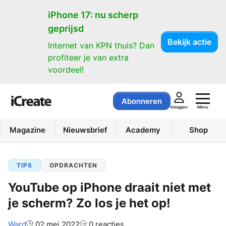
iPhone 17: nu scherp
geprijsd
Bekijk actie
Internet van KPN thuis? Dan
profiteer je van extra
voordeel!
Abonneren
Menu
Inloggen
Magazine
Nieuwsbrief
Academy
Shop
TIPS
OPDRACHTEN
YouTube op iPhone draait niet met
je scherm? Zo los je het op!
Auteur:
Ward
02 mei 2022
0 reacties