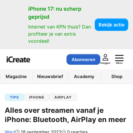
iPhone 17: nu scherp
geprijsd
Bekijk actie
Internet van KPN thuis? Dan
profiteer je van extra
voordeel!
Abonneren
Menu
Inloggen
Magazine
Nieuwsbrief
Academy
Shop
TIPS
IPHONE
AIRPLAY
Alles over streamen vanaf je
iPhone: Bluetooth, AirPlay en meer
Auteur:
Ward
18 september 2023
0 reacties