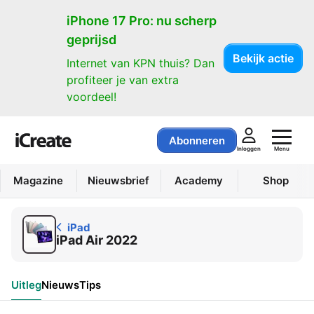
iPad
iPhone 17 Pro: nu scherp
geprijsd
Bekijk actie
Internet van KPN thuis? Dan
profiteer je van extra
voordeel!
Abonneren
Menu
Inloggen
Magazine
Nieuwsbrief
Academy
Shop
iPad
iPad Air 2022
Uitleg
Nieuws
Tips