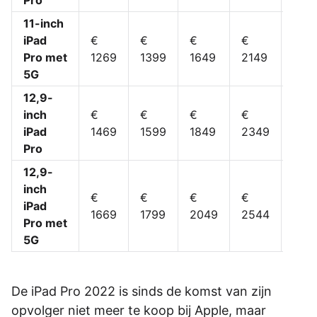
Pro
11-inch
iPad
€
€
€
€
€
Pro met
1269
1399
1649
2149
264
5G
12,9-
inch
€
€
€
€
€
iPad
1469
1599
1849
2349
284
Pro
12,9-
inch
€
€
€
€
€
iPad
1669
1799
2049
2544
304
Pro met
5G
De iPad Pro 2022 is sinds de komst van zijn
opvolger niet meer te koop bij Apple, maar