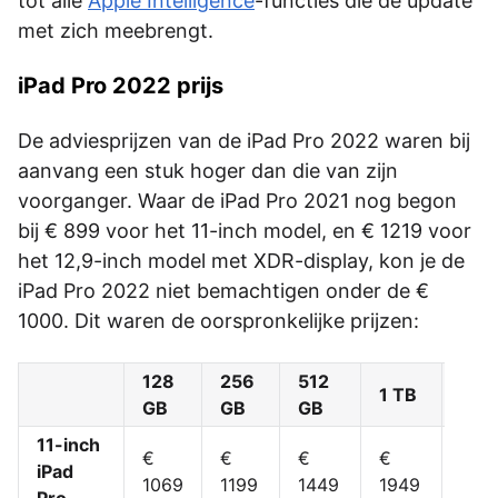
tot alle
Apple Intelligence
-functies die de update
met zich meebrengt.
iPad Pro 2022 prijs
De adviesprijzen van de iPad Pro 2022 waren bij
aanvang een stuk hoger dan die van zijn
voorganger. Waar de iPad Pro 2021 nog begon
bij € 899 voor het 11-inch model, en € 1219 voor
het 12,9-inch model met XDR-display, kon je de
iPad Pro 2022 niet bemachtigen onder de €
1000. Dit waren de oorspronkelijke prijzen:
128
256
512
1 TB
2 T
GB
GB
GB
11-inch
€
€
€
€
€
iPad
1069
1199
1449
1949
244