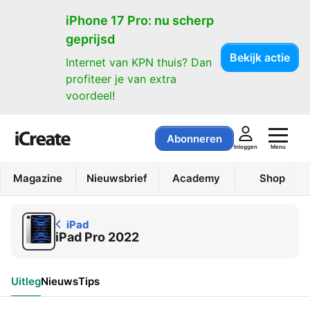
iPad
iPhone 17 Pro: nu scherp
geprijsd
Bekijk actie
Internet van KPN thuis? Dan
profiteer je van extra
voordeel!
Abonneren
Menu
Inloggen
Magazine
Nieuwsbrief
Academy
Shop
iPad
iPad Pro 2022
Uitleg
Nieuws
Tips