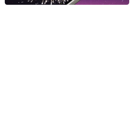
Om een spetterend
nieuwjaarsbericht te versturen, kun
je op je iPhone een bericht met
vuurwerk sturen via
Berichten
. Stel
je voor: je wenst een vriend
gelukkig nieuwjaar, en op zijn
scherm ontvouwt zich een
schitterend vuurwerk.
Lees verder na de advertentie