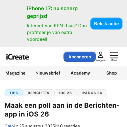
iPhone 17: nu scherp
geprijsd
Bekijk actie
Internet van KPN thuis? Dan
profiteer je van extra
voordeel!
Abonneren
Menu
Inloggen
Magazine
Nieuwsbrief
Academy
Shop
TIPS
BERICHTEN
IOS 26
IPADOS 26
Maak een poll aan in de Berichten-
app in iOS 26
Auteur:
Cato
25 augustus 2025
0 reacties