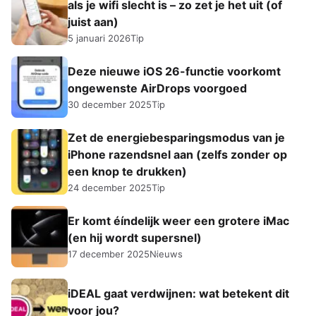
als je wifi slecht is – zo zet je het uit (of
juist aan)
5 januari 2026
Tip
Deze nieuwe iOS 26-functie voorkomt
ongewenste AirDrops voorgoed
30 december 2025
Tip
Zet de energiebesparingsmodus van je
iPhone razendsnel aan (zelfs zonder op
een knop te drukken)
24 december 2025
Tip
Er komt éíndelijk weer een grotere iMac
(en hij wordt supersnel)
17 december 2025
Nieuws
iDEAL gaat verdwijnen: wat betekent dit
voor jou?