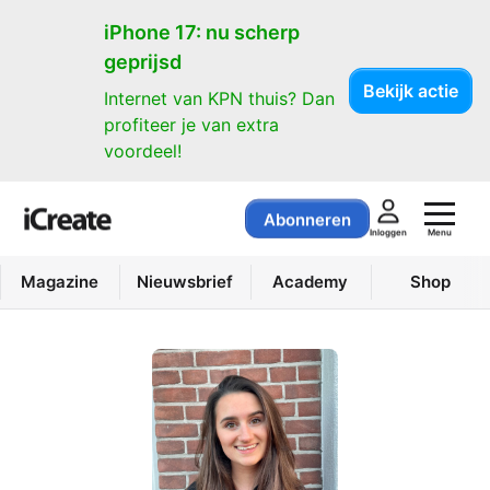
iPhone 17: nu scherp
geprijsd
Bekijk actie
Internet van KPN thuis? Dan
profiteer je van extra
voordeel!
Abonneren
Menu
Inloggen
Magazine
Nieuwsbrief
Academy
Shop