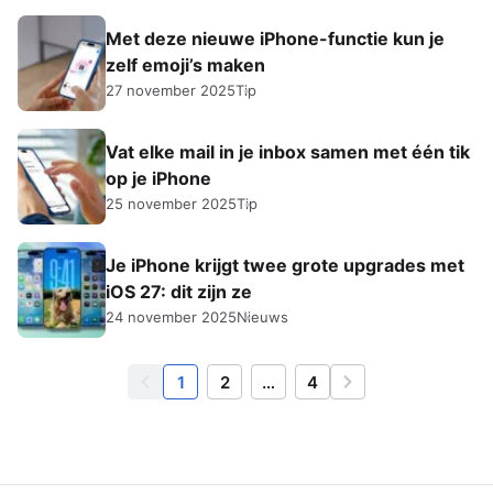
Met deze nieuwe iPhone-functie kun je
zelf emoji’s maken
27 november 2025
Tip
Vat elke mail in je inbox samen met één tik
op je iPhone
25 november 2025
Tip
Je iPhone krijgt twee grote upgrades met
iOS 27: dit zijn ze
24 november 2025
Nieuws
1
2
…
4
Vorige
Volgende