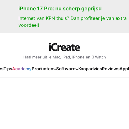
iPhone 17 Pro: nu scherp geprijsd
Internet van KPN thuis? Dan profiteer je van extra
voordeel!
Haal meer uit je Mac, iPad, iPhone en  Watch
ws
Tips
Academy
Producten
Software
Koopadvies
Reviews
App
iPad
iPadOS
o
en Gate
iPad Pro 2025
iPadOS 27
NIEUW
NIEUW
NIEUW
NIEUW
e
iPad Air 2026
iPadOS 26
NIEUW
 2026
oia
iPad Air 2025
iPadOS 18
NIEUW
o M5
oma
iPad mini 7
iPadOS 17
NIEUW
NIEUW
24
ura
iPad 2025
NIEUW