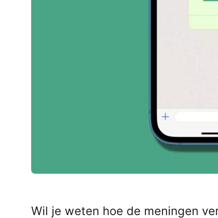
AirPods Pro 2
AirPods Max
AirPods Max 2
GERUCHTEN
Alle AirPods
Wil je weten hoe de meningen ve