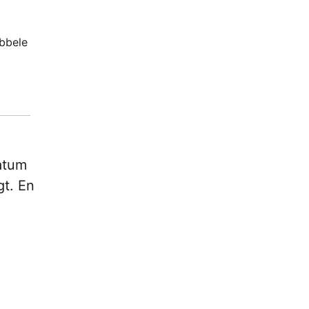
ubbele
atum
gt. En