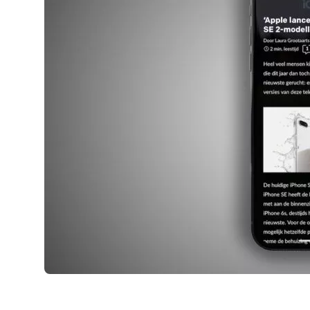
AirPods Pro 2
AirPods Max
AirPods Max 2
GERUCHTEN
Alle AirPods