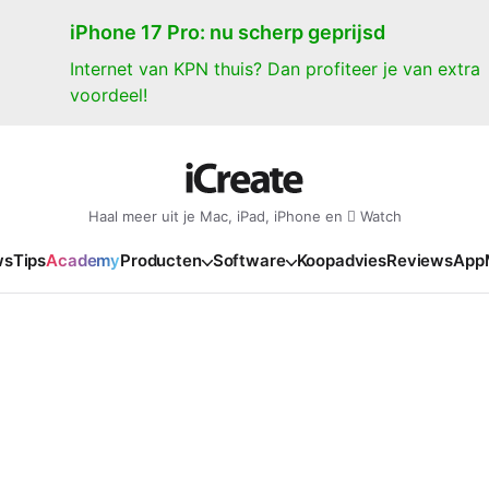
iPhone 17 Pro: nu scherp geprijsd
Internet van KPN thuis? Dan profiteer je van extra
voordeel!
Haal meer uit je Mac, iPad, iPhone en  Watch
ws
Tips
Academy
Producten
Software
Koopadvies
Reviews
App
iPad
iPadOS
o
en Gate
iPad Pro 2025
iPadOS 27
NIEUW
NIEUW
NIEUW
NIEUW
e
iPad Air 2026
iPadOS 26
NIEUW
 2026
oia
iPad Air 2025
iPadOS 18
NIEUW
o M5
oma
iPad mini 7
iPadOS 17
NIEUW
NIEUW
24
ura
iPad 2025
NIEUW