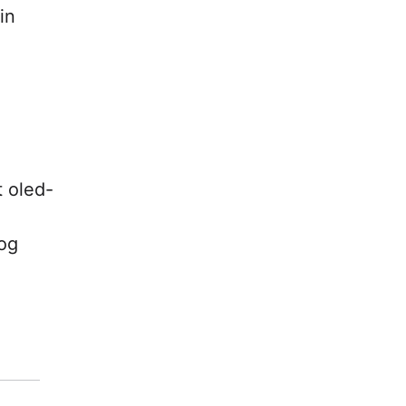
in
t oled-
og