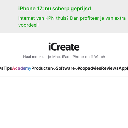
iPhone 17: nu scherp geprijsd
Internet van KPN thuis? Dan profiteer je van extra
voordeel!
Haal meer uit je Mac, iPad, iPhone en  Watch
ws
Tips
Academy
Producten
Software
Koopadvies
Reviews
App
iPad
iPadOS
o
en Gate
iPad Pro 2025
iPadOS 27
NIEUW
NIEUW
NIEUW
NIEUW
e
iPad Air 2026
iPadOS 26
NIEUW
 2026
oia
iPad Air 2025
iPadOS 18
NIEUW
o M5
oma
iPad mini 7
iPadOS 17
NIEUW
NIEUW
24
ura
iPad 2025
NIEUW