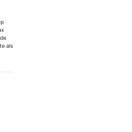
op
ax
 de
te als