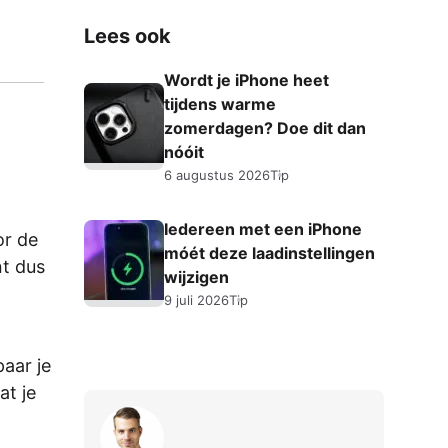
Lees ook
Wordt je iPhone heet
tijdens warme
zomerdagen? Doe dit dan
nóóit
6 augustus 2026
Tip
Iedereen met een iPhone
or de
móét deze laadinstellingen
nt dus
wijzigen
9 juli 2026
Tip
aar je
at je