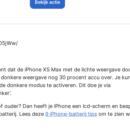
Bekijk actie
pD5jWw/
ment dat de iPhone XS Max met de lichte weergave do
de donkere weergave nog 30 procent accu over. Je ku
de donkere modus te activeren. Dit doe je via
ker’.
of ouder? Dan heeft je iPhone een lcd-scherm en besp
atterij. Lees deze
9 iPhone-batterij tips
om te zien w