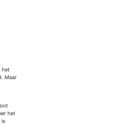
 het
it. Maar
root
eer het
 is