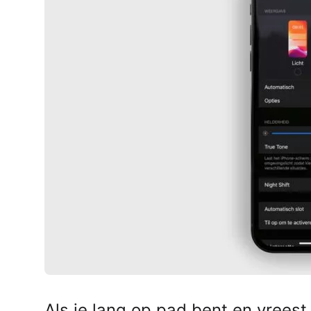
AirPods Pro 2
AirPods Max
AirPods Max 2
GERUCHTEN
Alle AirPods
Als je lang op pad bent en vreest