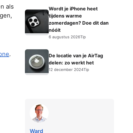
n als
Wordt je iPhone heet
ngen,
tijdens warme
zomerdagen? Doe dit dan
nóóit
6 augustus 2026
Tip
hone
.
De locatie van je AirTag
delen: zo werkt het
12 december 2024
Tip
Ward