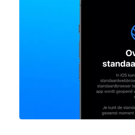
AirPods Pro 2
AirPods Max
AirPods Max 2
GERUCHTEN
Alle AirPods