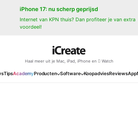
iPhone 17: nu scherp geprijsd
Internet van KPN thuis? Dan profiteer je van extra
voordeel!
Haal meer uit je Mac, iPad, iPhone en  Watch
ws
Tips
Academy
Producten
Software
Koopadvies
Reviews
App
iPad
iPadOS
o
en Gate
iPad Pro 2025
iPadOS 27
NIEUW
NIEUW
NIEUW
NIEUW
e
iPad Air 2026
iPadOS 26
NIEUW
 2026
oia
iPad Air 2025
iPadOS 18
NIEUW
o M5
oma
iPad mini 7
iPadOS 17
NIEUW
NIEUW
24
ura
iPad 2025
NIEUW