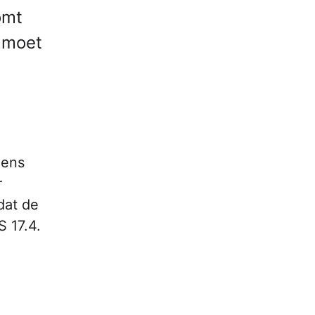
omt
e moet
mens
r
dat de
S 17.4.