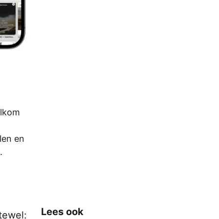
elkom
len en
.
Lees ook
tewel: